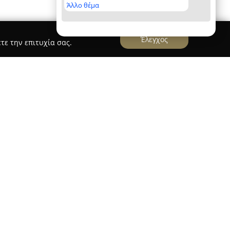
Άλλο θέμα
Έλεγχος
τε την επιτυχία σας.
-asfalisi Ασφάλειες, Ασφαλιστικές Yπηρεσίες
τημένη στη Χαλκίδα, στη διεύθυνση Φαβιέρου 9,
ώρο των ασφαλιστικών υπηρεσιών με αξιοπιστία.
εύεται στην παροχή λύσεων που καλύπτουν
ναγκών, διατηρώντας υψηλό επίπεδο
προσφέρονται περιλαμβάνονται προγράμματα
κίας, επιχειρήσεων, αυτοκινήτου και σκάφους.