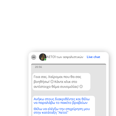
ΑΕΤΟΊ των ασφαλιστικών
Live chat
20:56
Γεια σας. Χαίρομαι που θα σας
βοηθήσω! 🙂 Κάντε κλικ στο
αντίστοιχο θέμα συνομιλίας! 🙂
Ανήκω στους διακριθέντες και θέλω
να παραλάβω το πακέτο βραβείων
Θέλω να ελέγξω την επιχείρηση μου
στην κατάταξη "Αετοί"