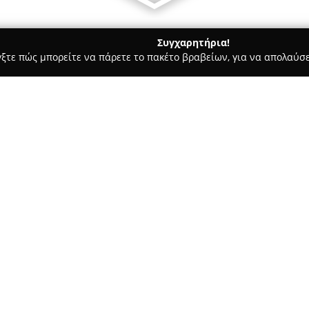
Συγχαρητήρια!
γξτε πώς μπορείτε να πάρετε το πακέτο βραβείων, για να απολαύσε
Ασφαλιστικοί Σύμβουλοι, Ασφαλιστικές Υπηρεσίες - Χαλκιδα
AV
ς Yπηρεσίες
Σχετικά με την εταιρεία:
Η
AV-ασφάλιση
είναι εγκατεσ
και δραστηριοποιείται στον χ
Το ασφαλιστικό γραφείο ειδικ
μεγάλη γκάμα ασφαλιστικών α
Δείτε περισσότερα >>
επαγγελματισμού.
Ανάμεσα στις υπηρεσίες που 
ασφάλισης υγείας, ζωής, κατοι