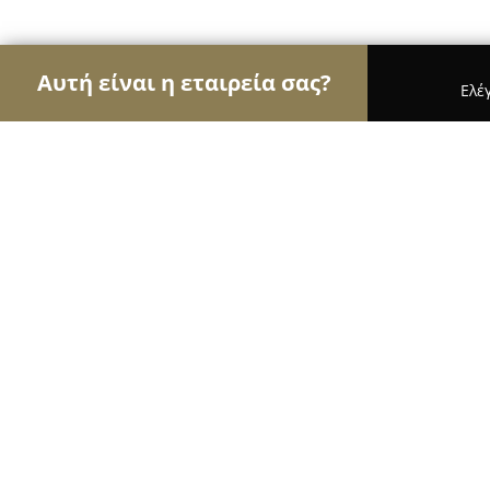
Αυτή είναι η εταιρεία σας?
Ελέ
Αετοί των ασφαλιστικών
Ασφαλιστικά Γραφεία, 
AV-asfalisi Ασφάλειες, Ασφαλιστικέ
8.5
(6)
Χαλκιδα, Φαβιέρου 9