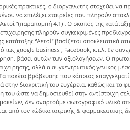
ορικές πρακτικές, ο διοργανωτής στοχεύει να π
ένου να επιλέξει εταιρείες που πληρούν αποκλ
 Αετοί ‘’(παραπομπή 4.1) . Ο σκοπός της κατάταξ
ε επιχείρησης πληρούν συγκεκριμένες προδιαγρ
ς κατάταξης ‘’Αετοί’’ βασίζεται αποκλειστικά στ
όπως google business , Facebook, κ.τ.λ. Εν συνε
ίρηση, βάσει αυτών των αξιολογήσεων. Ο πρωτα
επιχείρησης, αλλά ο συγκεντρωτικός γενικός μέ
Τα πακέτα βράβευσης που κάποιος επαγγελματία
κά στην διακριτική του ευχέρεια, καθώς και το 
ση του ώστε να δημοσιευθεί στην αντίστοιχη σελί
ρμακείων, δεν αναρτούμε φωτογραφικό υλικό απ
ται από τον κώδικα ιατρικής & φαρμακευτικής δ
.