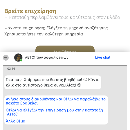
Βρείτε επιχείρηση
Η κατάταξη περιλαμβάνει τους καλύτερους στον κλάδο
Ψάχνετε επιχείρηση; Ελέγξτε τη μηχανή αναζήτησης.
Χρησιμοποιήστε την καλύτερη υπηρεσία
Αναζήτηση
ΑΕΤΟΊ των ασφαλιστικών
Live chat
03:14
Γεια σας. Χαίρομαι που θα σας βοηθήσω! 🙂 Κάντε
κλικ στο αντίστοιχο θέμα συνομιλίας! 🙂
Διοργανωτής της
Κατάταξη
Επικοινωνία
Ανήκω στους διακριθέντες και θέλω να παραλάβω το
κατάταξης
Διακριθέντες
Επικοινωνία
πακέτο βραβείων
BEAUTIFUL COMPANY
Λίστα όλων
Μονοπρόσωπη ΙΚΕ
των
Θέλω να ελέγξω την επιχείρηση μου στην κατάταξη
ΤΗΛ. ΕΠΙΚΟΙΝΩΝΙΑΣ:
διακριθέντων
"Αετοί"
2104128019
Μεθοδολογία
Άλλο θέμα
email:
Όροι &
aetoi@beautifulcompany.co
προϋποθέσεις
ΠΟΛΙΤΙΚΗ