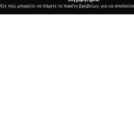
γξτε πώς μπορείτε να πάρετε το πακέτο βραβείων, για να απολαύσε
 Ασφαλιστικοί Σύμβουλοι, Ασφαλιστικές Υπηρεσίες - Καισαριανή
EPROFIT
Σχετικά με την εταιρεία:
Η
ΑΣΦΑΛΕΙΕΣ ΚΑΙΣΑΡΙΑΝΗ I
Λεωφόρο Εθνικής Αντιστάσεως 
ασφαλιστικών υπηρεσιών. Με ε
εταιρεία παρέχει ολοκληρωμέν
ανάγκες του κάθε πελάτη. Προ
ασφάλισης οχημάτων, υγείας, κ
εκπαίδευσης και επαγγελματικ
Η εταιρεία διακρίνεται για τη
υποστήριξη και καθοδήγηση καθ
στην άμεση, αποτελεσματική ε