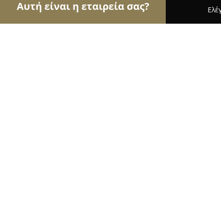
Αυτή είναι η εταιρεία σας?
Ελέ
Αετοί των ασφαλιστικών
Ασφαλιστικά Γραφεία,
ΑΣΦΑΛΕΙΕΣ ΚΑΙΣΑΡΙΑΝΗ INSURANC
9.6
(36)
Καισαριανή, Λεωφ. Εθ. Αντιστάσεως 94
Εμφάνιση αριθμού τηλεφώνου