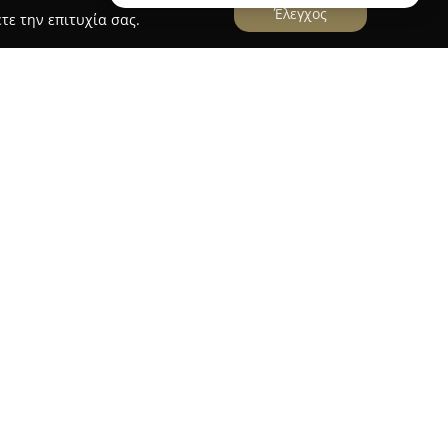
Έλεγχος
τε την επιτυχία σας.
ΑΣΦΑΛΕΙΕΣ ΚΑΙΣΑΡΙΑΝΗ INSURANCEPROFIT
NSURANCEPROFIT
εδρεύει στην Αθήνα, στη
94, και είναι δραστήρια στον χώρο των
μπειρία 17 ετών στον ασφαλιστικό κλάδο, η
ες λύσεις που προσαρμόζονται στις ιδιαίτερες
σφέρει πληθώρα υπηρεσιών στους τομείς της
ατοικίας, επιχειρήσεων, ταξιδιών, σύνταξης,
ής δραστηριότητας.
ν πελατοκεντρική προσέγγιση, παρέχοντας συνεχή
' όλη τη διάρκεια της συνεργασίας. Εστιάζει
ξυπηρέτηση και την πλήρη διαχείριση ζημιών.