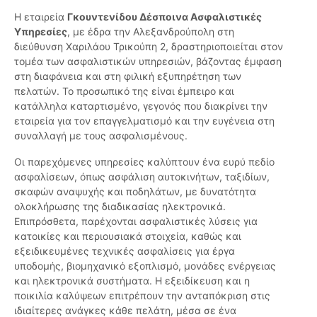
Η εταιρεία
Γκουντενίδου Δέσποινα Ασφαλιστικές
Υπηρεσίες
, με έδρα την Αλεξανδρούπολη στη
διεύθυνση Χαριλάου Τρικούπη 2, δραστηριοποιείται στον
τομέα των ασφαλιστικών υπηρεσιών, βάζοντας έμφαση
στη διαφάνεια και στη φιλική εξυπηρέτηση των
πελατών. Το προσωπικό της είναι έμπειρο και
κατάλληλα καταρτισμένο, γεγονός που διακρίνει την
εταιρεία για τον επαγγελματισμό και την ευγένεια στη
συναλλαγή με τους ασφαλισμένους.
Οι παρεχόμενες υπηρεσίες καλύπτουν ένα ευρύ πεδίο
ασφαλίσεων, όπως ασφάλιση αυτοκινήτων, ταξιδίων,
σκαφών αναψυχής και ποδηλάτων, με δυνατότητα
ολοκλήρωσης της διαδικασίας ηλεκτρονικά.
Επιπρόσθετα, παρέχονται ασφαλιστικές λύσεις για
κατοικίες και περιουσιακά στοιχεία, καθώς και
εξειδικευμένες τεχνικές ασφαλίσεις για έργα
υποδομής, βιομηχανικό εξοπλισμό, μονάδες ενέργειας
και ηλεκτρονικά συστήματα. Η εξειδίκευση και η
ποικιλία καλύψεων επιτρέπουν την ανταπόκριση στις
ιδιαίτερες ανάγκες κάθε πελάτη, μέσα σε ένα