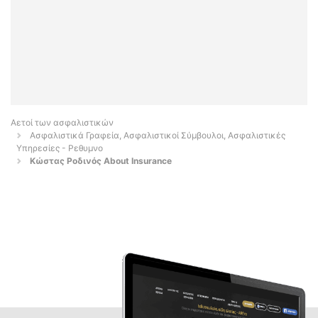
Αετοί των ασφαλιστικών
Ασφαλιστικά Γραφεία, Ασφαλιστικοί Σύμβουλοι, Ασφαλιστικές
Υπηρεσίες - Ρεθυμνο
Κώστας Ροδινός About Insurance