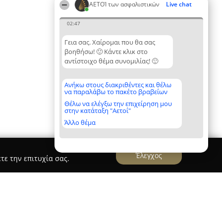
ΑΕΤΟΊ των ασφαλιστικών
Live chat
02:47
Γεια σας. Χαίρομαι που θα σας
βοηθήσω! 🙂 Κάντε κλικ στο
αντίστοιχο θέμα συνομιλίας! 🙂
Ανήκω στους διακριθέντες και θέλω
να παραλάβω το πακέτο βραβείων
Θέλω να ελέγξω την επιχείρηση μου
στην κατάταξη "Αετοί"
Άλλο θέμα
Έλεγχος
τε την επιτυχία σας.
avrilis & Co Insurance Brokers