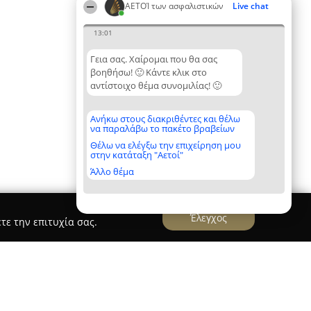
ΑΕΤΟΊ των ασφαλιστικών
Live chat
13:01
Γεια σας. Χαίρομαι που θα σας
βοηθήσω! 🙂 Κάντε κλικ στο
αντίστοιχο θέμα συνομιλίας! 🙂
Ανήκω στους διακριθέντες και θέλω
να παραλάβω το πακέτο βραβείων
Θέλω να ελέγξω την επιχείρηση μου
στην κατάταξη "Αετοί"
Άλλο θέμα
Έλεγχος
τε την επιτυχία σας.
 insurance