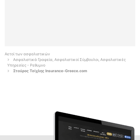
Αετοί των ασφαλιστικών
Ασφαλιστικά Γραφεία, Ασφαλιστικοί Σύμβουλοι, Ασφαλιστικές
Υπηρεσίες - Ρεθυμνο
Σταύρος Τσίχλης Insurance-Greece.com