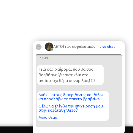
ΑΕΤΟΊ των ασφαλιστικών
Live chat
16:49
Γεια σας. Χαίρομαι που θα σας
βοηθήσω! 🙂 Κάντε κλικ στο
αντίστοιχο θέμα συνομιλίας! 🙂
Ανήκω στους διακριθέντες και θέλω
να παραλάβω το πακέτο βραβείων
Θέλω να ελέγξω την επιχείρηση μου
στην κατάταξη "Αετοί"
Άλλο θέμα