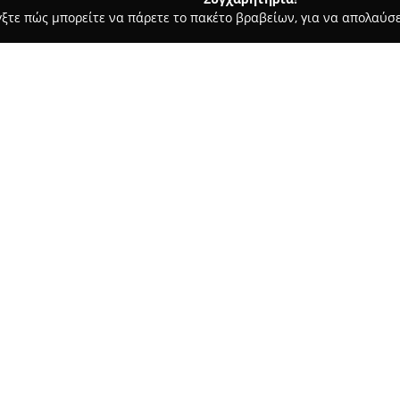
γξτε πώς μπορείτε να πάρετε το πακέτο βραβείων, για να απολαύσε
 Ασφαλιστικοί Σύμβουλοι, Ασφαλιστικές Υπηρεσίες - Αργυρούπολη
ces
Σχετικά με την εταιρεία:
Η
Ορφανίδης Νικόλαος Ασφα
Παρασκευή, στη Λεωφόρο Μεσογ
των ασφαλιστικών υπηρεσιών 
Νίκος Ορφανίδης έχει αναλάβ
Δείτε περισσότερα >>
λύσεων, καλύπτοντας πληθώρα
Η εταιρεία διαθέτει εξειδίκευ
συμπεριλαμβανομένων αυτοκιν
προσφέροντας ευέλικτα προγρ
περιουσίας για ιδιώτες και επ
διαθέτει και εξατομικευμένες 