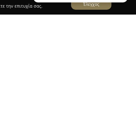
Έλεγχος
τε την επιτυχία σας.
Orfanidis Nikolaos Insurance Services
λιστικές Υπηρεσίες
εδρεύει στην Αγία
είων 455, και δραστηριοποιείται στον τομέα
με υπευθυνότητα και προσήλωση. Από το 2001, ο
ει την παροχή εξατομικευμένων ασφαλιστικών
 αναγκών των πελατών του.
ση στις ασφαλίσεις οχημάτων,
ήτων, μοτοσυκλετών και φορτηγών,
άμματα. Παράλληλα, προωθεί πλήρη προστασία
αγγελματίες από ποικίλους κινδύνους, ενώ
λύσεις υγείας, προσαρμοσμένες στις ανάγκες