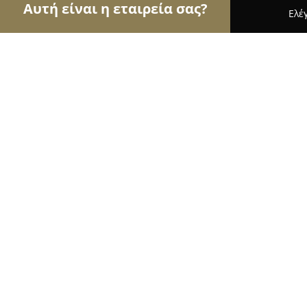
Αυτή είναι η εταιρεία σας?
Ελέ
Αετοί των ασφαλιστικών
Ασφαλιστικά Γραφεία,
Orfanidis Nikolaos Insurance Servi
10
(46)
Αργυρούπολη, 16452 Argyroupolis, Greece
Εμφάνιση αριθμού τηλεφώνου