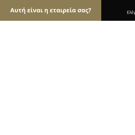
Αυτή είναι η εταιρεία σας?
Ελέ
Αετοί των ασφαλιστικών
Ασφαλιστικά Γραφεία,
Ασφαλιστικό Γραφείο Κακούρης Νι
9.7
(33)
Κορινθοσ, ΑΣΦΑΛΕΙΕΣ ΚΑΚΟΥΡΗΣ ΝΙΚΟΛΑΟΣ
Εμφάνιση αριθμού τηλεφώνου