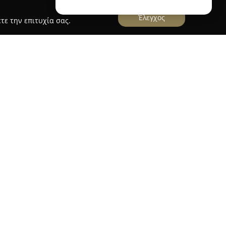
Έλεγχος
τε την επιτυχία σας.
Ασφαλιστικό Γραφείο Κακούρης Νικόλαος
κούρης Νικόλαος
, που βρίσκεται στην Κόρινθο,
φαλιστικών υπηρεσιών, προσαρμοσμένων στις
ραφείο δραστηριοποιείται στην ασφαλιστική
ση στην ασφάλιση αυτοκινήτων, μοτοσικλετών,
γείας, καλύπτοντας πλήθος ασφαλιστικών
παροχή ολοκληρωμένης προστασίας και στη
 ασφαλισμένων της. Η φιλοσοφία της βασίζεται
και την ανάπτυξη σχέσεων εμπιστοσύνης με