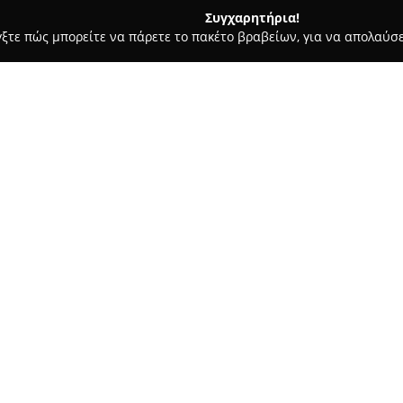
Συγχαρητήρια!
γξτε πώς μπορείτε να πάρετε το πακέτο βραβείων, για να απολαύσε
 Ασφαλιστικοί Σύμβουλοι, Ασφαλιστικές Υπηρεσίες - Κορινθοσ
κόλαος
Σχετικά με την εταιρεία:
Το
Ασφαλιστικό Γραφείο Κα
προσφέρει ένα ευρύ φάσμα ασ
απαιτήσεις κάθε πελάτη. Το γ
αγορά και διαθέτει εξειδίκευ
Δείτε περισσότερα >>
κατοικιών και σε υπηρεσίες υ
αναγκών.
Η επιχείρηση στοχεύει στην 
διασφάλιση της σιγουριάς των
στην προσωπική εξυπηρέτηση 