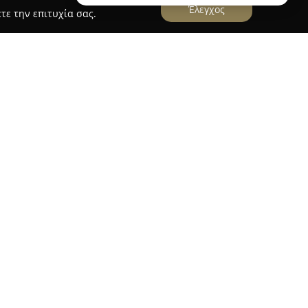
Έλεγχος
τε την επιτυχία σας.
ΑΣΦΑΛΕΙΕΣ ΜΟΥΣΤΑΚΑΛΗ ΚΑΦΑΝΤΑΡΙΔΗ
λειες Μουστακάλη Καφανταρίδη
εδρεύει στην
της Θεσσαλονίκης, και δραστηριοποιείται στον
εσιών με συνέπεια και επαγγελματισμό.
κιλία και αξιοπιστία των λύσεων που προσφέρει,
ων σύγχρονων αναγκών τόσο ιδιωτών όσο και
λαμβάνει ασφάλιση αυτοκινήτου, μηχανής και
ρογράμματα προστασίας κατοικίας. Επιπλέον,
ση υγείας, ταξιδιωτική ασφάλιση και νομική
ξειδικευμένες καλύψεις για κατοικίδια,