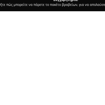
γξτε πώς μπορείτε να πάρετε το πακέτο βραβείων, για να απολαύσε
 Ασφαλιστικοί Σύμβουλοι, Ασφαλιστικές Υπηρεσίες - Θεσσαλονίκη
ΑΡΙΔΗ
Σχετικά με την εταιρεία:
Το ασφαλιστικό γραφείο
Ασφά
οδό Κατσιμίδη 19, στο κέντρο 
τομέα των ασφαλιστικών υπηρ
Διακρίνεται για τη μεγάλη ποι
Δείτε περισσότερα >>
με σκοπό την πλήρη κάλυψη τ
επιχειρήσεων.
Το φάσμα των υπηρεσιών περι
αστικής ευθύνης, καθώς και π
διαθέτει επιλογές όπως ασφάλι
προστασία. Προσφέρει επίσης ε