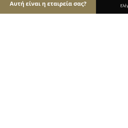
Αυτή είναι η εταιρεία σας?
Ελέ
Αετοί των ασφαλιστικών
Ασφαλιστικά Γραφεία,
ΑΣΦΑΛΕΙΕΣ ΜΟΥΣΤΑΚΑΛΗ ΚΑΦΑΝΤ
8.6
(8)
Θεσσαλονίκη, Κατσιμίδη 19
Εμφάνιση αριθμού τηλεφώνου