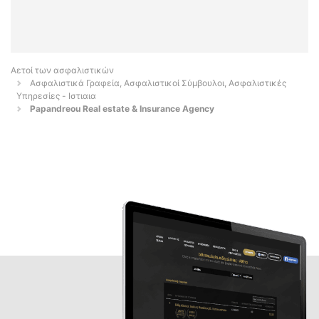
Αετοί των ασφαλιστικών
Ασφαλιστικά Γραφεία, Ασφαλιστικοί Σύμβουλοι, Ασφαλιστικές
Υπηρεσίες - Ιστιαια
Papandreou Real estate & Insurance Agency