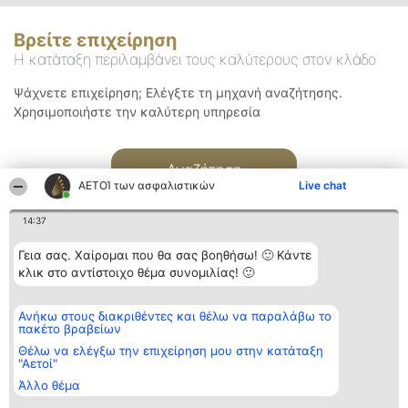
Βρείτε επιχείρηση
Η κατάταξη περιλαμβάνει τους καλύτερους στον κλάδο
Ψάχνετε επιχείρηση; Ελέγξτε τη μηχανή αναζήτησης.
Χρησιμοποιήστε την καλύτερη υπηρεσία
Αναζήτηση
ΑΕΤΟΊ των ασφαλιστικών
Live chat
14:37
Γεια σας. Χαίρομαι που θα σας βοηθήσω! 🙂 Κάντε
κλικ στο αντίστοιχο θέμα συνομιλίας! 🙂
Διοργανωτής της
Κατάταξη
Επικοινωνία
Ανήκω στους διακριθέντες και θέλω να παραλάβω το
κατάταξης
Διακριθέντες
Επικοινωνία
πακέτο βραβείων
BEAUTIFUL COMPANY
Λίστα όλων
Μονοπρόσωπη ΙΚΕ
των
Θέλω να ελέγξω την επιχείρηση μου στην κατάταξη
ΤΗΛ. ΕΠΙΚΟΙΝΩΝΙΑΣ:
διακριθέντων
"Αετοί"
2104128019
Μεθοδολογία
Άλλο θέμα
email:
Όροι &
aetoi@beautifulcompany.co
προϋποθέσεις