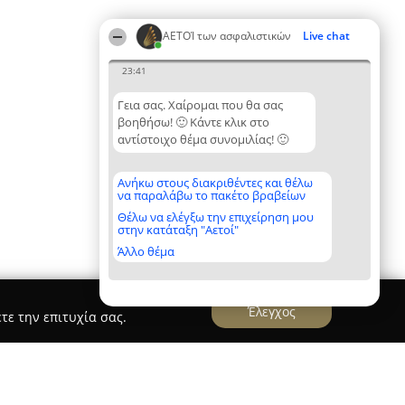
ΑΕΤΟΊ των ασφαλιστικών
Live chat
23:41
Γεια σας. Χαίρομαι που θα σας
βοηθήσω! 🙂 Κάντε κλικ στο
αντίστοιχο θέμα συνομιλίας! 🙂
Ανήκω στους διακριθέντες και θέλω
να παραλάβω το πακέτο βραβείων
Θέλω να ελέγξω την επιχείρηση μου
στην κατάταξη "Αετοί"
Άλλο θέμα
Έλεγχος
τε την επιτυχία σας.
αμίδου Ελένη - Ασφαλιστικός Σύμβουλος