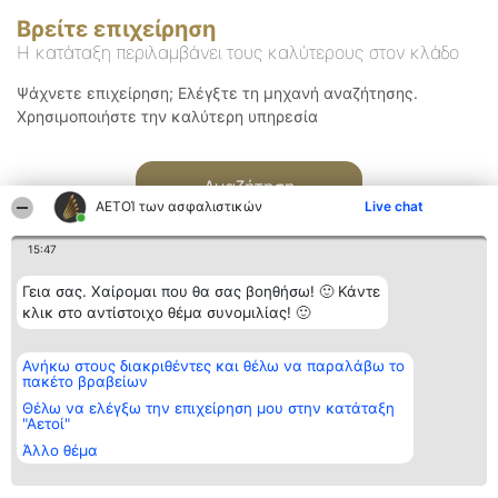
Βρείτε επιχείρηση
Η κατάταξη περιλαμβάνει τους καλύτερους στον κλάδο
Ψάχνετε επιχείρηση; Ελέγξτε τη μηχανή αναζήτησης.
Χρησιμοποιήστε την καλύτερη υπηρεσία
Αναζήτηση
ΑΕΤΟΊ των ασφαλιστικών
Live chat
15:47
Γεια σας. Χαίρομαι που θα σας βοηθήσω! 🙂 Κάντε
κλικ στο αντίστοιχο θέμα συνομιλίας! 🙂
Διοργανωτής της
Κατάταξη
Επικοινωνία
Ανήκω στους διακριθέντες και θέλω να παραλάβω το
κατάταξης
Διακριθέντες
Επικοινωνία
πακέτο βραβείων
BEAUTIFUL COMPANY
Λίστα όλων
Μονοπρόσωπη ΙΚΕ
των
Θέλω να ελέγξω την επιχείρηση μου στην κατάταξη
ΤΗΛ. ΕΠΙΚΟΙΝΩΝΙΑΣ:
διακριθέντων
"Αετοί"
2104128019
Μεθοδολογία
Άλλο θέμα
email:
Όροι &
aetoi@beautifulcompany.co
προϋποθέσεις
ΠΟΛΙΤΙΚΗ