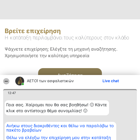
Βρείτε επιχείρηση
Η κατάταξη περιλαμβάνει τους καλύτερους στον κλάδο
Ψάχνετε επιχείρηση; Ελέγξτε τη μηχανή αναζήτησης.
Χρησιμοποιήστε την καλύτερη υπηρεσία
Αναζήτηση
ΑΕΤΟΊ των ασφαλιστικών
Live chat
12:47
Γεια σας. Χαίρομαι που θα σας βοηθήσω! 🙂 Κάντε
κλικ στο αντίστοιχο θέμα συνομιλίας! 🙂
Διοργανωτής της
Κατάταξη
Επικοινωνία
Ανήκω στους διακριθέντες και θέλω να παραλάβω το
κατάταξης
Διακριθέντες
Επικοινωνία
πακέτο βραβείων
BEAUTIFUL COMPANY
Λίστα όλων
Μονοπρόσωπη ΙΚΕ
των
Θέλω να ελέγξω την επιχείρηση μου στην κατάταξη
ΤΗΛ. ΕΠΙΚΟΙΝΩΝΙΑΣ:
διακριθέντων