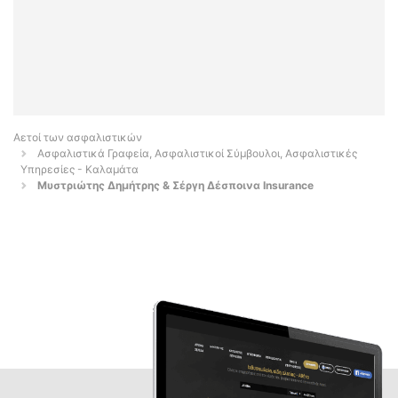
Αετοί των ασφαλιστικών
Ασφαλιστικά Γραφεία, Ασφαλιστικοί Σύμβουλοι, Ασφαλιστικές
Υπηρεσίες - Καλαμάτα
Μυστριώτης Δημήτρης & Σέργη Δέσποινα Insurance