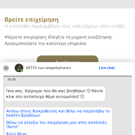
Βρείτε επιχείρηση
Η κατάταξη περιλαμβάνει τους καλύτερους στον κλάδο
Ψάχνετε επιχείρηση; Ελέγξτε τη μηχανή αναζήτησης.
Χρησιμοποιήστε την καλύτερη υπηρεσία
Αναζήτηση
ΑΕΤΟΊ των ασφαλιστικών
Live chat
16:29
Γεια σας. Χαίρομαι που θα σας βοηθήσω! 🙂 Κάντε
κλικ στο αντίστοιχο θέμα συνομιλίας! 🙂
Διοργανωτής της
Κατάταξη
Επικοινωνία
Ανήκω στους διακριθέντες και θέλω να παραλάβω το
κατάταξης
Διακριθέντες
Επικοινωνία
πακέτο βραβείων
BEAUTIFUL COMPANY
Λίστα όλων
Μονοπρόσωπη ΙΚΕ
των
Θέλω να ελέγξω την επιχείρηση μου στην κατάταξη
ΤΗΛ. ΕΠΙΚΟΙΝΩΝΙΑΣ:
διακριθέντων
"Αετοί"
2104128019
Μεθοδολογία
Άλλο θέμα
email:
Όροι &