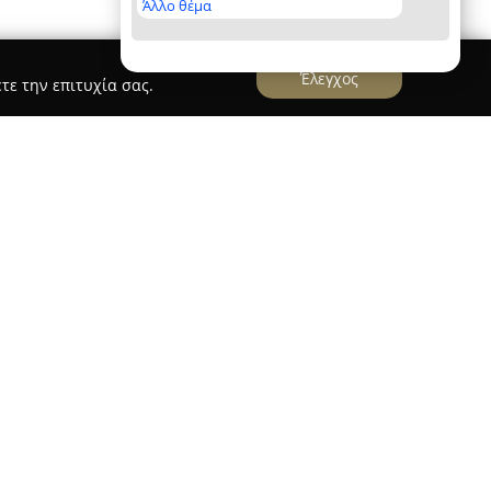
Άλλο θέμα
Έλεγχος
τε την επιτυχία σας.
ΟΣΜΑ ΑΓΓΕΛΙΚΗ
μά Αγγελική
δραστηριοποιείται στην οδό
χοντας μια πλήρη γκάμα ασφαλιστικών προϊόντων
αλιστικές ανάγκες. Με μακρόχρονη εμπειρία
λισης, το γραφείο έχει αναδειχθεί ως αξιόπιστος
υ Αιγάλεω και ευρύτερα.
εται στην προσφορά λύσεων σε τομείς όπως η
νήτου, κατοικίας, επαγγελματικών χώρων και
νεργασίας της με την Εθνική Ασφαλιστική ΑΕΕΓΑ