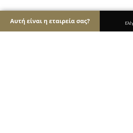
Αυτή είναι η εταιρεία σας?
Ελέ
Αετοί των ασφαλιστικών
Ασφαλιστικά Γραφεία, 
ΚΟΣΜΑ ΑΓΓΕΛΙΚΗ
8.5
(5)
Αιγάλεω, Βηλαρά 23