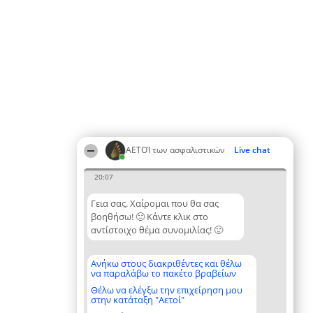
ΑΕΤΟΊ των ασφαλιστικών
Live chat
20:07
Γεια σας. Χαίρομαι που θα σας
βοηθήσω! 🙂 Κάντε κλικ στο
αντίστοιχο θέμα συνομιλίας! 🙂
Ανήκω στους διακριθέντες και θέλω
να παραλάβω το πακέτο βραβείων
Θέλω να ελέγξω την επιχείρηση μου
στην κατάταξη "Αετοί"