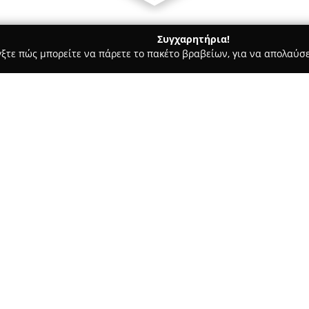
Συγχαρητήρια!
γξτε πώς μπορείτε να πάρετε το πακέτο βραβείων, για να απολαύσε
Ασφαλιστικοί Σύμβουλοι, Ασφαλιστικές Υπηρεσίες - Αιγάλεω
Κ
Σχετικά με την εταιρεία:
Το
ασφαλιστικό γραφείο Κοσ
Βηλαρά 23 στο Αιγάλεω, παρέ
που εξυπηρετούν ποικίλες ασφ
στον τομέα της ιδιωτικής ασφά
Δείτε περισσότερα >>
συνεργάτης στην κοινότητα το
Η
Κοσμά Αγγελική
επικεντρών
ασφάλεια ζωής, υγείας, αυτοκι
αστικής ευθύνης. Μέσω της συ