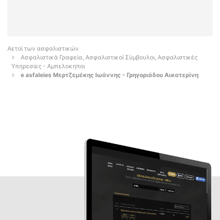
Αετοί των ασφαλιστικών
Ασφαλιστικά Γραφεία, Ασφαλιστικοί Σύμβουλοι, Ασφαλιστικές
Υπηρεσίες - Αμπελοκηποι
e asfaleies Μερτζεμέκης Ιωάννης - Γρηγοριάδου Αικατερίνη