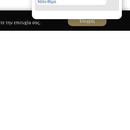
Άλλο θέμα
Έλεγχος
τε την επιτυχία σας.
Ασφαλιστικά Γραφεία Νικολαΐδη
αΐδη
εδρεύουν στη Θεσσαλονίκη, επί της οδού
αστηριοποιούνται στον τομέα των ασφαλιστικών
 επαγγελματισμό. Η εταιρεία παρέχει ένα ευρύ
πτοντας τις ανάγκες τόσο ιδιωτών όσο και
 περιλαμβάνονται ασφαλίσεις ζωής, υγείας,
ικλέτας, σκαφών και ταξιδιωτικές ασφαλίσεις.
ς γενικής αστικής ευθύνης, νομικής προστασίας