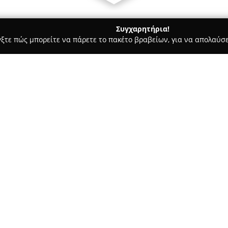
Συγχαρητήρια!
γξτε πώς μπορείτε να πάρετε το πακέτο βραβείων, για να απολαύσε
 Ασφαλιστικοί Σύμβουλοι, Ασφαλιστικές Υπηρεσίες - Θεσσαλονίκη
Σχετικά με την εταιρεία:
Ασφαλιστικά Γραφεία Νικολ
Μανουσογιαννάκη 11Α, και δρ
υπηρεσιών με σταθερότητα και
φάσμα λύσεων ασφάλισης, καλύ
Δείτε περισσότερα >>
επιχειρήσεων.
Στις προσφερόμενες υπηρεσίες
κατοικίας, αυτοκινήτου, μοτοσ
Επιπλέον, παρέχονται καλύψει