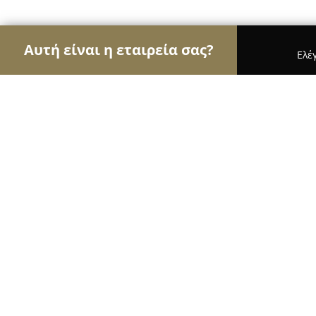
Αυτή είναι η εταιρεία σας?
Ελέ
Αετοί των ασφαλιστικών
Ασφαλιστικά Γραφεία,
Ασφαλιστικά Γραφεία Νικολαΐδη
8.8
(11)
Θεσσαλονίκη, Μανουσογιαννάκη 11Α