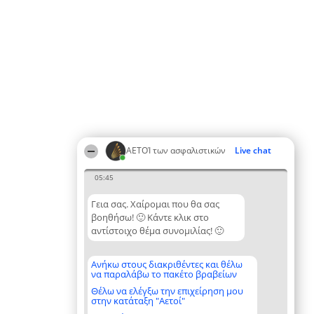
ΑΕΤΟΊ των ασφαλιστικών
Live chat
05:45
Γεια σας. Χαίρομαι που θα σας
βοηθήσω! 🙂 Κάντε κλικ στο
αντίστοιχο θέμα συνομιλίας! 🙂
Ανήκω στους διακριθέντες και θέλω
να παραλάβω το πακέτο βραβείων
Θέλω να ελέγξω την επιχείρηση μου
στην κατάταξη "Αετοί"