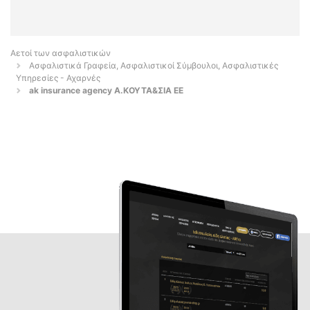
Αετοί των ασφαλιστικών
Ασφαλιστικά Γραφεία, Ασφαλιστικοί Σύμβουλοι, Ασφαλιστικές
Υπηρεσίες - Αχαρνές
ak insurance agency Α.ΚΟΥΤΑ&ΣΙΑ ΕΕ