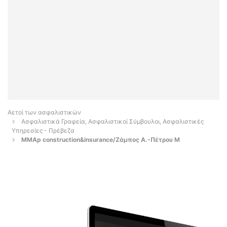
Αετοί των ασφαλιστικών
Ασφαλιστικά Γραφεία, Ασφαλιστικοί Σύμβουλοι, Ασφαλιστικές
Υπηρεσίες - Πρέβεζα
MMAp construction&insurance/Ζάμπος Α.-Πέτρου Μ