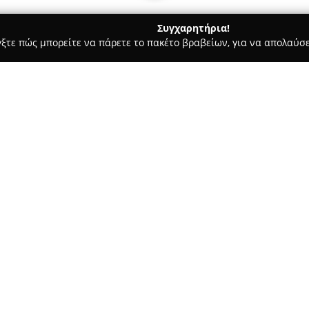
Συγχαρητήρια!
γξτε πώς μπορείτε να πάρετε το πακέτο βραβείων, για να απολαύσε
Ασφαλιστικοί Σύμβουλοι, Ασφαλιστικές Υπηρεσίες - περιοχή Ανατο
Σχετικά με την εταιρεία:
Η
NOBELiNS
είναι μια εταιρεία
δραστηριοποιείται στον τομέα
εμπειρία στον χώρο και απασχ
συμβούλους, προσφέροντας ολ
Δείτε περισσότερα >>
ανάγκες κάθε πελάτη. Η κύρια 
σιγουριάς, καλύπτοντας ένα ε
Η εταιρεία ξεχωρίζει για την 
ανταπόκρισή της, γεγονός που