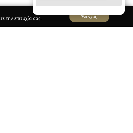
Έλεγχος
τε την επιτυχία σας.
λικής Αττικής
NOBELiNS
 με έδρα την Άνοιξη Αττικής και
 των ασφαλιστικών υπηρεσιών. Διαθέτει πολυετή
ολεί εξειδικευμένους ασφαλιστικούς
οκληρωμένες λύσεις που προσαρμόζονται στις
επιδίωξή της είναι η παροχή ασφάλειας και
υρύ φάσμα αναγκών στον ασφαλιστικό τομέα.
ποιοτική εξυπηρέτηση και την άμεση
 την καθιστά προτίμηση πολλών πελατών στην