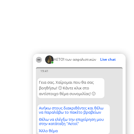
ΑΕΤΟΊ των ασφαλιστικών
Live chat
19:41
Γεια σας. Χαίρομαι που θα σας
βοηθήσω! 🙂 Κάντε κλικ στο
αντίστοιχο θέμα συνομιλίας! 🙂
Ανήκω στους διακριθέντες και θέλω
να παραλάβω το πακέτο βραβείων
Θέλω να ελέγξω την επιχείρηση μου
στην κατάταξη "Αετοί"
Άλλο θέμα