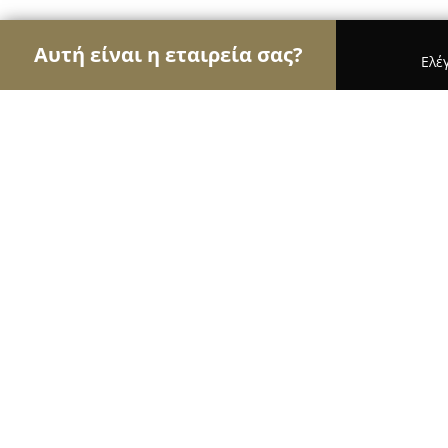
Αυτή είναι η εταιρεία σας?
Ελέ
Αετοί των ασφαλιστικών
Ασφαλιστικά Γραφεία, 
NOBELiNS
8.5
(5)
Άνοιξη, Ήρας 6
Εμφάνιση αριθμού τηλεφώνου