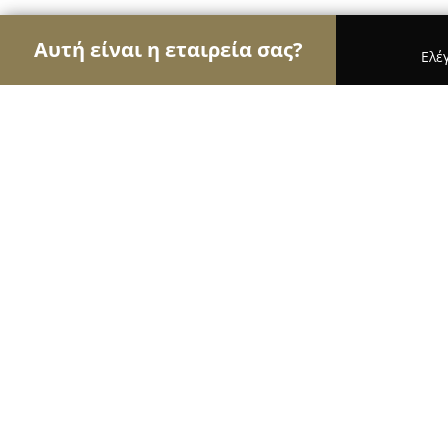
Αυτή είναι η εταιρεία σας?
Ελέ
Αετοί των ασφαλιστικών
Ασφαλιστικά Γραφεία, 
Ελένη Καντζέλη
8.6
(8)
Άγιος Δημήτριος, Σκοπέλου 34, Άγιος Δημήτριος
Εμφάνιση αριθμού τηλεφώνου