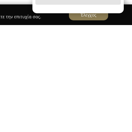
Έλεγχος
τε την επιτυχία σας.
ος
Ελένη Καντζέλη
λένης Καντζέλη
βρίσκεται στον Άγιο Δημήτριο
ότητα την παροχή ολοκληρωμένων λύσεων στον
α προσφέρει μια ποικιλία υπηρεσιών που
ες, έχοντας ως στόχο την ουσιαστική προστασία
 και επαγγελματικό επίπεδο.
ς του γραφείου αποτελεί η πελατοκεντρική
κατανόηση των ειδικών απαιτήσεων κάθε ατόμου
ονται τα ασφαλιστικά προϊόντα που ταιριάζουν
Η ανάπτυξη σχέσεων εμπιστοσύνης και η συνεχής