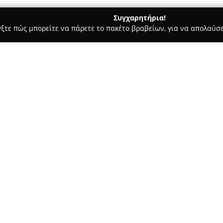
Συγχαρητήρια!
γξτε πώς μπορείτε να πάρετε το πακέτο βραβείων, για να απολαύσε
Ασφαλιστικοί Σύμβουλοι, Ασφαλιστικές Υπηρεσίες - Άγιος Δημήτρι
Σχετικά με την εταιρεία:
Το ασφαλιστικό γραφείο της
Ε
και έχει ως βασική δραστηρι
ασφαλιστικό τομέα. Η εταιρεί
καλύπτουν διαφορετικές ανάγκ
Δείτε περισσότερα >>
των πελατών της σε προσωπικό
Χαρακτηριστικό της λειτουργία
προσέγγιση, με έμφαση στην 
ή επιχείρησης, ώστε να επιλέγ
καλύτερα στις ανάγκες τους. 