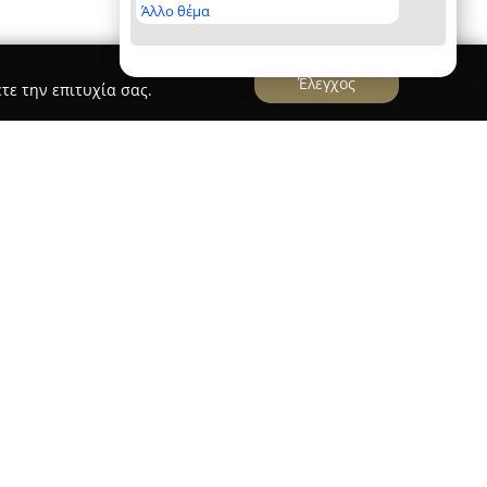
Άλλο θέμα
Έλεγχος
τε την επιτυχία σας.
στηριοποιείται ως διακεκριμένος ασφαλιστικός
γραφείο του να βρίσκεται στην οδό Μητροπόλεως
ων είκοσι ετών στον ασφαλιστικό τομέα,
ασφαλιστικών υπηρεσιών, σχεδιασμένων να
ες απαιτήσεις. Ο Δημήτρης Αποστολάκης
σμό, τη συνέπειά του και την άψογη
ους πελάτες του, διασφαλίζοντας ότι