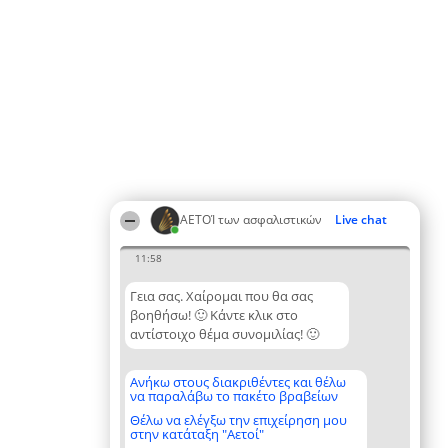
ΑΕΤΟΊ των ασφαλιστικών
Live chat
11:58
Γεια σας. Χαίρομαι που θα σας
βοηθήσω! 🙂 Κάντε κλικ στο
αντίστοιχο θέμα συνομιλίας! 🙂
Ανήκω στους διακριθέντες και θέλω
να παραλάβω το πακέτο βραβείων
Θέλω να ελέγξω την επιχείρηση μου
στην κατάταξη "Αετοί"