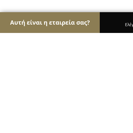
Αυτή είναι η εταιρεία σας?
Ελέ
Αετοί των ασφαλιστικών
Ασφαλιστικά Γραφεία,
Αποστολάκης Δημήτρης - Διακεκριμένος Ασ
Αποστολάκης Δημήτρης - Διακεκριμ
Πράκτορας
10
(70)