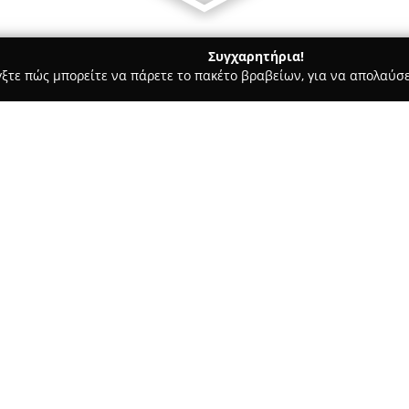
Συγχαρητήρια!
γξτε πώς μπορείτε να πάρετε το πακέτο βραβείων, για να απολαύσε
 Ασφαλιστικοί Σύμβουλοι, Ασφαλιστικές Υπηρεσίες - Αθήνα
φαλιστικός Πράκτορας
ένος Ασφαλιστικός
Σχετικά με την εταιρεία:
Ο
Δημήτρης Αποστολάκης
δρα
πράκτορας στην Αθήνα, με το 
5. Διαθέτοντας εμπειρία άνω τ
προσφέρει μια ευρεία γκάμα 
ανταποκρίνονται στις σύγχρον
Δείτε περισσότερα >>
φημίζεται για τον επαγγελματι
εξυπηρέτηση που προσφέρει στ