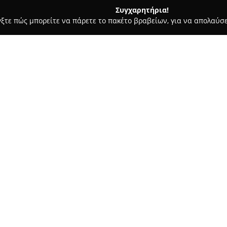
Συγχαρητήρια!
γξτε πώς μπορείτε να πάρετε το πακέτο βραβείων, για να απολαύσε
Ασφαλιστικοί Σύμβουλοι, Ασφαλιστικές Υπηρεσίες - Χαλάνδρι
Σχετικά με την εταιρεία:
Η εταιρεία
Ασφάλειες Α. Σκα
παρέχοντας ολοκληρωμένες λύσ
απαιτήσεις των πελατών. Βρίσ
και προσφέρει μια μεγάλη γκά
Δείτε περισσότερα >>
τόσο ιδιωτών όσο και επιχειρ
Οι υπηρεσίες που προσφέροντ
κατοικίας, υγείας, εισοδήματο
απευθύνονται σε παιδιά και ε
και της ομάδας της εστιάζει 