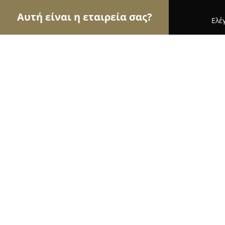
Αυτή είναι η εταιρεία σας?
Ελέ
Αετοί των ασφαλιστικών
Ασφαλιστικά Γραφεία, 
Ασφάλειες Α.Σκαρλή
8.9
(15)
Χαλάνδρι, Λεωφ. Κηφισίας 274
Εμφάνιση αριθμού τηλεφώνου