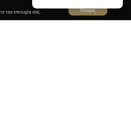
Έλεγχος
τε την επιτυχία σας.
Ασφάλειες Α.Σκαρλή
ρλή
λειτουργεί στον ασφαλιστικό χώρο,
εις που ανταποκρίνονται στις σύγχρονες
κεται στο Χαλάνδρι, στη Λεωφόρο Κηφισίας 274,
μα ασφαλιστικών προϊόντων για την προστασία
ήσεων.
αι καλύπτουν ασφαλίσεις αυτοκινήτου,
ς, καθώς και εξειδικευμένα προγράμματα που
πιχειρήσεις. Η προσέγγιση της Αργυρώς Σκαρλή
στην κατανόηση των αναγκών κάθε πελάτη, με