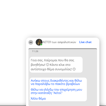
ΑΕΤΟΊ των ασφαλιστικών
Live chat
11:26
Γεια σας. Χαίρομαι που θα σας
βοηθήσω! 🙂 Κάντε κλικ στο
αντίστοιχο θέμα συνομιλίας! 🙂
Ανήκω στους διακριθέντες και θέλω
να παραλάβω το πακέτο βραβείων
Θέλω να ελέγξω την επιχείρηση μου
στην κατάταξη "Αετοί"
Άλλο θέμα