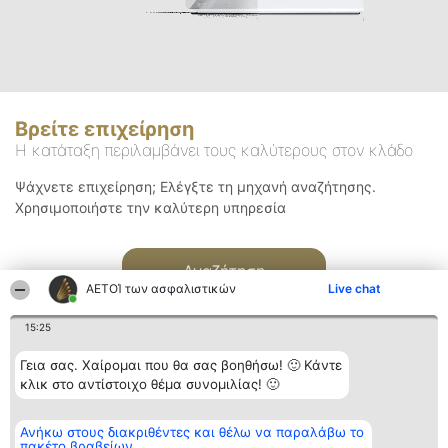
Βρείτε επιχείρηση
Η κατάταξη περιλαμβάνει τους καλύτερους στον κλάδο
Ψάχνετε επιχείρηση; Ελέγξτε τη μηχανή αναζήτησης.
Χρησιμοποιήστε την καλύτερη υπηρεσία
Αναζήτηση
ΑΕΤΟΊ των ασφαλιστικών
Live chat
15:25
Γεια σας. Χαίρομαι που θα σας βοηθήσω! 🙂 Κάντε
κλικ στο αντίστοιχο θέμα συνομιλίας! 🙂
Διοργανωτής της
Κατάταξη
Επικοινωνία
Ανήκω στους διακριθέντες και θέλω να παραλάβω το
κατάταξης
Διακριθέντες
Επικοινωνία
πακέτο βραβείων
BEAUTIFUL COMPANY
Λίστα όλων