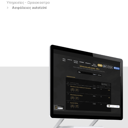
Υπηρεσίες - Ωραιοκαστρο
Ασφάλειες autotzini