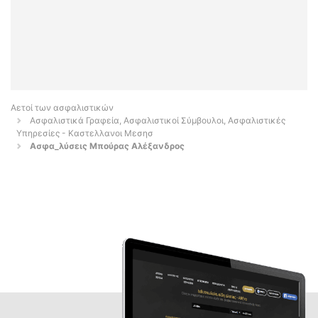
Αετοί των ασφαλιστικών
Ασφαλιστικά Γραφεία, Ασφαλιστικοί Σύμβουλοι, Ασφαλιστικές
Υπηρεσίες - Καστελλανοι Μεσησ
Ασφα_λύσεις Μπούρας Αλέξανδρος