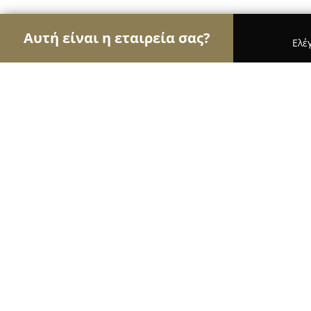
Αυτή είναι η εταιρεία σας?
Ελέ
Αετοί των ασφαλιστικών
Ασφαλιστικά Γραφεία,
Diana Insurance Agents
8.6
(11)
Κορυδαλλός, Μεγάλου Αλεξάνδρου 39, Κορυδαλλό
Εμφάνιση αριθμού τηλεφώνου