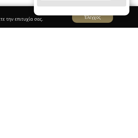
Έλεγχος
τε την επιτυχία σας.
Diana Insurance Agents
ελεί μία εταιρεία με μακρόχρονη παρουσία στον
σολάβησης στην Ελλάδα, έχοντας ιδρυθεί το
ό την οικογενειακή παράδοση και την εκτενή
χώρο. Με πάνω από 45 χρόνια εξειδίκευσης στον
 λύσεις προστασίας βασισμένες στην αξιοπιστία
ις ιδιαίτερες ανάγκες τόσο φυσικών προσώπων
μα ασφαλιστικών προϊόντων και υπηρεσιών που