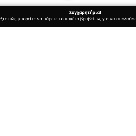
Συγχαρητήρια!
γξτε πώς μπορείτε να πάρετε το πακέτο βραβείων, για να απολαύσε
 Ασφαλιστικοί Σύμβουλοι, Ασφαλιστικές Υπηρεσίες - Κορυδαλλός
Σχετικά με την εταιρεία:
Η
Diana Insurance Agents
αποτ
τομέα της ασφαλιστικής διαμε
1974 και αντλώντας δύναμη απ
επαγγελματική εμπειρία στον 
Δείτε περισσότερα >>
ασφαλιστικό κλάδο, προσφέρει
και την προσαρμοστικότητα στ
όσο και επιχειρήσεων.
ς
Η εταιρεία παρέχει ευρύ φάσ