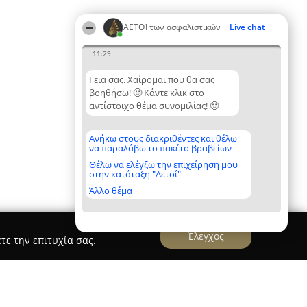
ΑΕΤΟΊ των ασφαλιστικών
Live chat
11:29
Γεια σας. Χαίρομαι που θα σας
βοηθήσω! 🙂 Κάντε κλικ στο
αντίστοιχο θέμα συνομιλίας! 🙂
Ανήκω στους διακριθέντες και θέλω
να παραλάβω το πακέτο βραβείων
Θέλω να ελέγξω την επιχείρηση μου
στην κατάταξη "Αετοί"
Άλλο θέμα
Έλεγχος
τε την επιτυχία σας.
αλιστικές υπηρεσίες Γκουτλάς Αθανάσιος