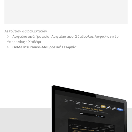
Αετοί των ασφαλιστικών
Ασφαλιστικά Γραφεία, Ασφαλιστικοί Σύμβουλοι, Ασφαλιστικές
Υπηρεσίες - Χαϊδάρι
GeMa Insurance-Μαυροειδή Γεωργία