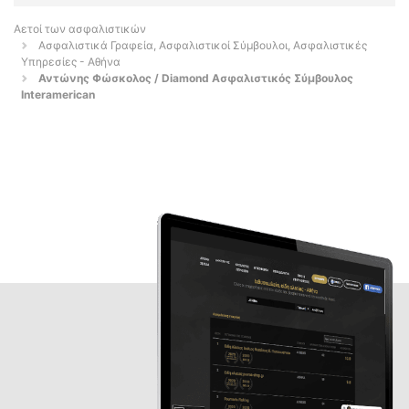
Αετοί των ασφαλιστικών
Ασφαλιστικά Γραφεία, Ασφαλιστικοί Σύμβουλοι, Ασφαλιστικές
Υπηρεσίες - Αθήνα
Αντώνης Φώσκολος / Diamond Ασφαλιστικός Σύμβουλος
Ιnteramerican