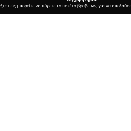
γξτε πώς μπορείτε να πάρετε το πακέτο βραβείων, για να απολαύσε
 Ασφαλιστικοί Σύμβουλοι, Ασφαλιστικές Υπηρεσίες - Κερατέα
Π
Σχετικά με την εταιρεία:
Το ασφαλιστικό γραφείο του
Π
διακρίνεται για την αξιοπιστ
Με σημαντική προϋπηρεσία και
κλάδο, παρέχει λύσεις που προ
Δείτε περισσότερα >>
ιδιώτες όσο και για επιχειρήσ
άριστη εξυπηρέτηση, με στόχ
την πλήρη κάλυψη των απαιτή
Η αμείωτη επιδίωξη των πιο 
ανταγωνιστικές τιμές, μαζί μ
καθιστούν το γραφείο του Παν