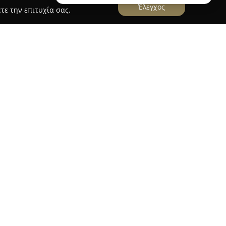
Έλεγχος
τε την επιτυχία σας.
ΑΝΑΓΙΩΤΗΣ ΚΑΤΣΙΚΗΣ
αναγιώτη Κατσίκη
στην Κερατέα της Αττικής
ία του στον χώρο των ασφαλιστικών υπηρεσιών.
 εκτεταμένη εξειδίκευση στον ασφαλιστικό
σαρμόζονται σε κάθε είδους ανάγκη, τόσο για
εις. Η προσέγγισή του βασίζεται στην άμεση και
ο την παροχή εξατομικευμένων συμβουλών για
σεων κάθε πελάτη.
συμφερουσών προσφορών της αγοράς σε
ε την υψηλή ποιότητα στην εξυπηρέτηση,
αγιώτη Κατσίκη μοναδικό στον τομέα του. Ο