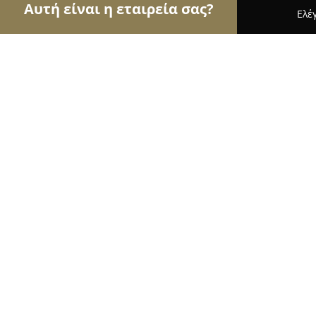
Αυτή είναι η εταιρεία σας?
Ελέ
Αετοί των ασφαλιστικών
Ασφαλιστικά Γραφεία,
ΠΑΝΑΓΙΩΤΗΣ ΚΑΤΣΙΚΗΣ
10
(68)
Κερατέα, Σοφοκλέους, Αθηνών Σουνίου &
Εμφάνιση αριθμού τηλεφώνου