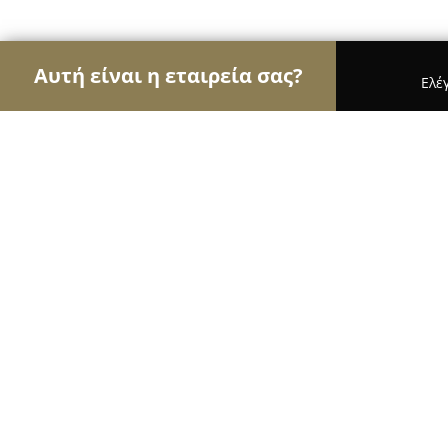
Αυτή είναι η εταιρεία σας?
Ελέ
Αετοί των ασφαλιστικών
Ασφαλιστικά Γραφεία, 
Πατρίκιος Σπύρος και Συνεργάτες
9.7
(33)
Πειραιάς, ΓΟΥΝΑΡΗ 15