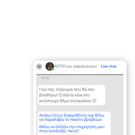
ΑΕΤΟΊ των ασφαλιστικών
Live chat
17:12
Γεια σας. Χαίρομαι που θα σας
βοηθήσω! 🙂 Κάντε κλικ στο
αντίστοιχο θέμα συνομιλίας! 🙂
Ανήκω στους διακριθέντες και θέλω
να παραλάβω το πακέτο βραβείων
Θέλω να ελέγξω την επιχείρηση μου
στην κατάταξη "Αετοί"