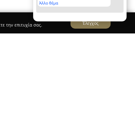
Άλλο θέμα
Έλεγχος
τε την επιτυχία σας.
ατρίκιος Σπύρος και Συνεργάτες
εργάτες
λειτουργεί ως ένα σταθερό και αξιόπιστο
ιραιά, διαθέτοντας πολυετή παρουσία στον
ία προσφέρει ένα ευρύ φάσμα ασφαλιστικών
εκτεταμένη εμπειρία και την οργανωμένη δομή
Σπύρου Πατρίκιου, ο οποίος συμμετέχει ως μέλος
της Ένωσης Επαγγελματιών Ασφαλιστών Ελλάδος,
 επίπεδο επαγγελματισμού και γνώσης.