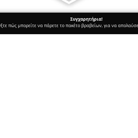
Συγχαρητήρια!
γξτε πώς μπορείτε να πάρετε το πακέτο βραβείων, για να απολαύσε
Ασφαλιστικοί Σύμβουλοι, Ασφαλιστικές Υπηρεσίες - Πειραιάς
Π
Σχετικά με την εταιρεία:
Η
Πατρίκιος Σπύρος και Συν
πρακτορείο ασφαλειών στον Πε
κλάδο. Από το 1960, η εταιρε
υπηρεσιών, αξιοποιώντας την 
Δείτε περισσότερα >>
της. Υπό την καθοδήγηση του 
του διοικητικού συμβουλίου 
το γραφείο επιδεικνύει υψηλό