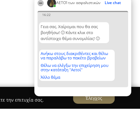
ΑΕΤΟΊ των ασφαλιστικών
Live chat
16:22
Γεια σας. Χαίρομαι που θα σας
βοηθήσω! 🙂 Κάντε κλικ στο
αντίστοιχο θέμα συνομιλίας! 🙂
Ανήκω στους διακριθέντες και θέλω
να παραλάβω το πακέτο βραβείων
Θέλω να ελέγξω την επιχείρηση μου
στην κατάταξη "Αετοί"
Άλλο θέμα
Έλεγχος
τε την επιτυχία σας.
ΣΑ ΓΕΛΕΚΛΙΔΟΥ Ασφαλιστικός Σύμβουλος