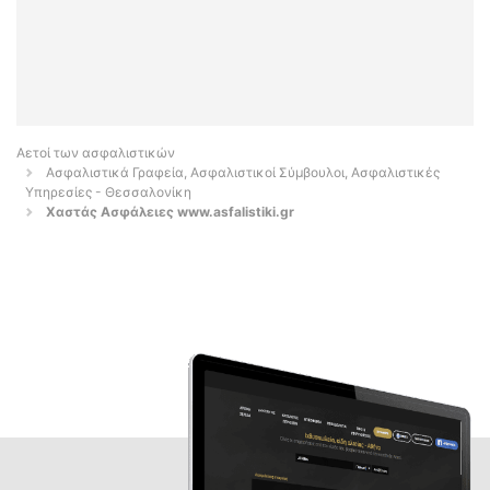
Αετοί των ασφαλιστικών
Ασφαλιστικά Γραφεία, Ασφαλιστικοί Σύμβουλοι, Ασφαλιστικές
Υπηρεσίες - Θεσσαλονίκη
Χαστάς Ασφάλειες www.asfalistiki.gr