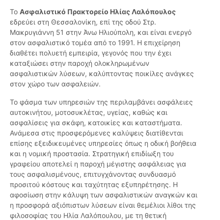
Το
Ασφαλιστικό Πρακτορείο Ηλίας Λαλόπουλος
εδρεύει στη Θεσσαλονίκη, επί της οδού Στρ.
Μακρυγιάννη 51 στην Άνω Ηλιούπολη, και είναι ενεργό
στον ασφαλιστικό τομέα από το 1991. Η επιχείρηση
διαθέτει πολυετή εμπειρία, γεγονός που την έχει
καταξιώσει στην παροχή ολοκληρωμένων
ασφαλιστικών λύσεων, καλύπτοντας ποικίλες ανάγκες
στον χώρο των ασφαλειών.
Το φάσμα των υπηρεσιών της περιλαμβάνει ασφάλειες
αυτοκινήτου, μοτοσυκλέτας, υγείας, καθώς και
ασφαλίσεις για σκάφη, κατοικίες και καταστήματα.
Ανάμεσα στις προσφερόμενες καλύψεις διατίθενται
επίσης εξειδικευμένες υπηρεσίες όπως η οδική βοήθεια
και η νομική προστασία. Στρατηγική επιδίωξη του
γραφείου αποτελεί η παροχή μέγιστης ασφάλειας για
τους ασφαλισμένους, επιτυγχάνοντας συνδυασμό
προσιτού κόστους και ταχύτητας εξυπηρέτησης. Η
αφοσίωση στην κάλυψη των ασφαλιστικών αναγκών και
η προσφορά αξιόπιστων λύσεων είναι θεμέλιοι λίθοι της
φιλοσοφίας του Ηλία Λαλόπουλου, με τη θετική