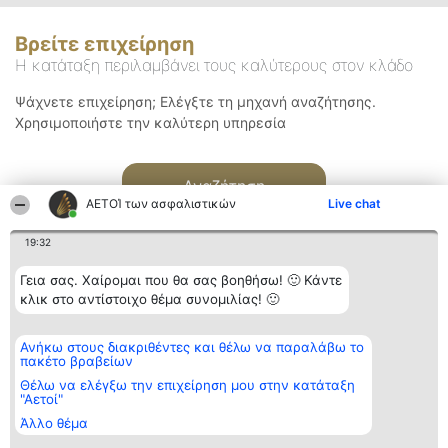
Βρείτε επιχείρηση
Η κατάταξη περιλαμβάνει τους καλύτερους στον κλάδο
Ψάχνετε επιχείρηση; Ελέγξτε τη μηχανή αναζήτησης.
Χρησιμοποιήστε την καλύτερη υπηρεσία
Αναζήτηση
ΑΕΤΟΊ των ασφαλιστικών
Live chat
19:32
Γεια σας. Χαίρομαι που θα σας βοηθήσω! 🙂 Κάντε
κλικ στο αντίστοιχο θέμα συνομιλίας! 🙂
Διοργανωτής της
Κατάταξη
Επικοινωνία
Ανήκω στους διακριθέντες και θέλω να παραλάβω το
κατάταξης
Διακριθέντες
Επικοινωνία
πακέτο βραβείων
BEAUTIFUL COMPANY
Λίστα όλων
Μονοπρόσωπη ΙΚΕ
των
Θέλω να ελέγξω την επιχείρηση μου στην κατάταξη
ΤΗΛ. ΕΠΙΚΟΙΝΩΝΙΑΣ:
διακριθέντων
"Αετοί"
2104128019
Μεθοδολογία
Άλλο θέμα
email:
Όροι &
aetoi@beautifulcompany.co
προϋποθέσεις