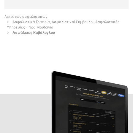
Αετοί των ασφαλιστικών
Ασφαλιστικά Γραφεία, Ασφαλιστικοί Σύμβουλοι, Ασφαλιστικές
Υπηρεσίες - Νεα Μουδανια
Aσφάλειες Καβάλογλου