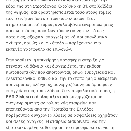
έδρα της στη Στρατάρχου Καραϊσκάκη 81, στο Χαϊδάρι
της Αθήνας, και δραστηριοποιείται τόσο στους τομείς
των ακινήτων όσο και των ασφαλίσεων. Στον
κτηματομεσιτικό τομέα, αναλαμβάνει αγοραπωλησίες
και ενοικιάσεις ποικίλων τύπων ακινήτων – όπως
κατοικίες, εξοχικά, επαγγελματικά και επενδυτικά
ακίνητα, καθώς και οικόπεδα – παρέχοντας ένα
εκτενές χαρτοφυλάκιο επιλογών.
Επιπρόσθετα, η επιχείρηση προσφέρει στήριξη για
στεγαστικά δάνεια και διαχειρίζεται την έκδοση
πιστοποιητικών που απαιτούνται, όπως ενεργειακά και
ηλεκτρολογικά, καθώς και την τακτοποίηση αυθαιρέτων
και νομικούς ελέγχους, συνεργαζόμενη με έμπειρους
επαγγελματίες του κλάδου. Στον ασφαλιστικό τομέα, η
ΕΛΠΙΣ Μεσιτικό-Ασφαλιστικό
συνεργάζεται με
αναγνωρισμένες ασφαλιστικές εταιρείες που
εποπτεύονται από την Τράπεζα της Ελλάδος,
παρέχοντας σύγχρονες λύσεις σε ασφαλίσεις οχημάτων
και άλλες ανάγκες. Η εταιρεία διακρίνεται για την
εξατομικευμένη καθοδήγηση που προσφέρει και για τη