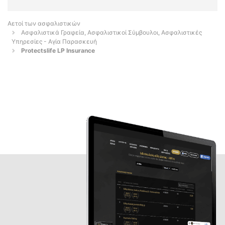
Αετοί των ασφαλιστικών
Ασφαλιστικά Γραφεία, Ασφαλιστικοί Σύμβουλοι, Ασφαλιστικές
Υπηρεσίες - Αγία Παρασκευή
Protectslife LP Insurance