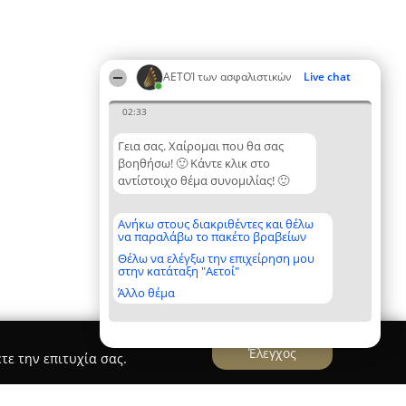
ΑΕΤΟΊ των ασφαλιστικών
Live chat
02:33
Γεια σας. Χαίρομαι που θα σας
βοηθήσω! 🙂 Κάντε κλικ στο
αντίστοιχο θέμα συνομιλίας! 🙂
Ανήκω στους διακριθέντες και θέλω
να παραλάβω το πακέτο βραβείων
Θέλω να ελέγξω την επιχείρηση μου
στην κατάταξη "Αετοί"
Άλλο θέμα
Έλεγχος
τε την επιτυχία σας.