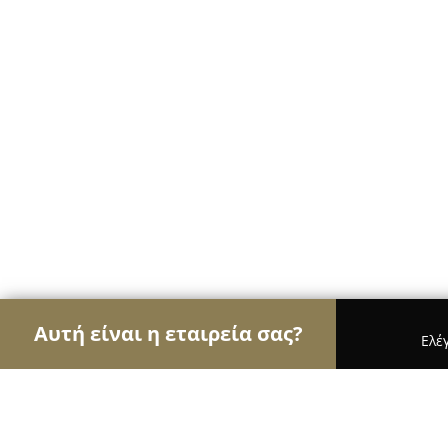
Αυτή είναι η εταιρεία σας?
Ελέ
Αετοί των ασφαλιστικών
Ασφαλιστικά Γραφεία, 
Λογιστικό - Ασφαλιστικό Γραφείο SK. & Συν