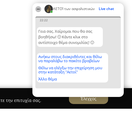
ΑΕΤΟΊ των ασφαλιστικών
Live chat
22:22
Γεια σας. Χαίρομαι που θα σας
βοηθήσω! 🙂 Κάντε κλικ στο
αντίστοιχο θέμα συνομιλίας! 🙂
Ανήκω στους διακριθέντες και θέλω
να παραλάβω το πακέτο βραβείων
Θέλω να ελέγξω την επιχείρηση μου
στην κατάταξη "Αετοί"
Άλλο θέμα
Έλεγχος
τε την επιτυχία σας.