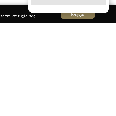
Έλεγχος
τε την επιτυχία σας.
ΠΑΤΣΟΥΡΑΚΗΣ ΠΟΛΥΔΩΡΟΣ ΤΟΥ ΓΕΩΡΓΙΟΥ
Πολύδωρου
, ιδρυθέν το 2003, αναγνωρίζεται ως
των ασφαλιστικών και λογιστικών υπηρεσιών
πιδεικνύοντας πολυετή εμπειρία και στενή
 της αγοράς, παρέχει ένα ευρύ φάσμα
ωταρχικός του στόχος παραμένει η διαρκής
έμφαση στην εξατομικευμένη παροχή ώστε να
ποιότητα σε κάθε συνεργασία.
δραστηριοτήτων, προσφέρονται εξειδικευμένες