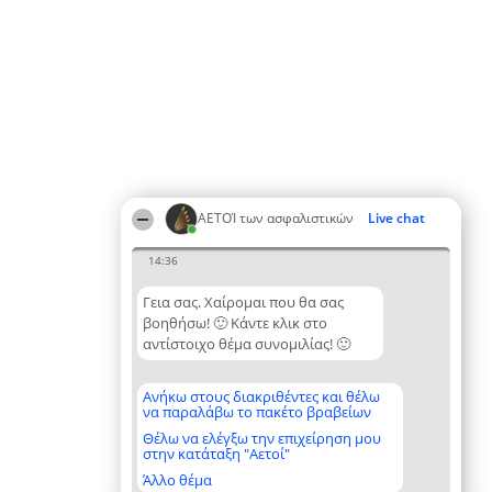
ΑΕΤΟΊ των ασφαλιστικών
Live chat
14:36
Γεια σας. Χαίρομαι που θα σας
βοηθήσω! 🙂 Κάντε κλικ στο
αντίστοιχο θέμα συνομιλίας! 🙂
Ανήκω στους διακριθέντες και θέλω
να παραλάβω το πακέτο βραβείων
Θέλω να ελέγξω την επιχείρηση μου
στην κατάταξη "Αετοί"
Άλλο θέμα