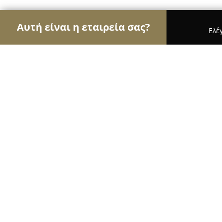
Αυτή είναι η εταιρεία σας?
Ελέ
Αετοί των ασφαλιστικών
Ασφαλιστικά Γραφεία,
ΠΑΤΣΟΥΡΑΚΗΣ ΠΟΛΥΔΩΡΟΣ ΤΟΥ Γ
8.8
(13)
Μοσχάτο, Στρ. Μακρυγιάννη 83
Εμφάνιση αριθμού τηλεφώνου