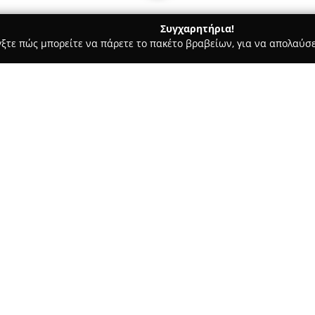
Συγχαρητήρια!
γξτε πώς μπορείτε να πάρετε το πακέτο βραβείων, για να απολαύσε
 Ασφαλιστικοί Σύμβουλοι, Ασφαλιστικές Υπηρεσίες - Μοσχάτο
ΕΩΡΓΙΟΥ
Σχετικά με την εταιρεία:
Το γραφείο του
Πατσουράκη 
σημαντικό σημείο στον τομέα 
στην περιοχή του Μοσχάτου. Ε
παρακολούθηση των εξελίξεων
Δείτε περισσότερα >>
ολοκληρωμένων υπηρεσιών. Πρ
υποστήριξη των πελατών, με 
διασφαλίζεται αξιοπιστία και 
Στον τομέα των ασφαλιστικών 