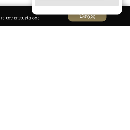
Έλεγχος
τε την επιτυχία σας.
insurance
δό Ερμού 14, στην κεντρική περιοχή της Αθήνας,
μεσίτης με μακρόχρονη εμπειρία στον
 τα 45 έτη. Η εταιρεία έχει εδραιώσει τη θέση
κή και έμπειρη παρουσία, προσφέροντας λύσεις
νται στις εξειδικευμένες ανάγκες τόσο ιδιωτών
οντας πολλούς διαφορετικούς κινδύνους.
αμβάνει ασφαλίσεις αυτοκινήτου, ζωής, υγείας
ουλευτική στη διαχείριση κινδύνων και στην