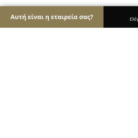
Αυτή είναι η εταιρεία σας?
Ελέ
Αετοί των ασφαλιστικών
Ασφαλιστικά Γραφεία,
PK insurance
9.4
(25)
Αθήνα, Ερμού 14
Εμφάνιση αριθμού τηλεφώνου