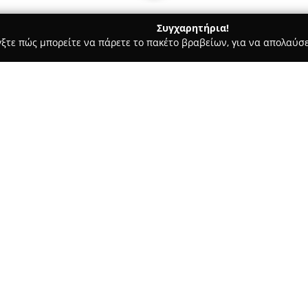
Συγχαρητήρια!
γξτε πώς μπορείτε να πάρετε το πακέτο βραβείων, για να απολαύσε
 Ασφαλιστικοί Σύμβουλοι, Ασφαλιστικές Υπηρεσίες - Αθήνα
PK 
Σχετικά με την εταιρεία:
Η
PK Insurance
εδρεύει στην ο
και λειτουργεί ως αξιόπιστος 
ασφαλιστικό τομέα που ξεπερνά
της στην αγορά ως μια δυναμι
Δείτε περισσότερα >>
υψηλής αξίας που ανταποκρίνο
όσο και επιχειρήσεων, καλύπτ
Το φάσμα των υπηρεσιών περιλ
και κατοικίας, καθώς και συμβ