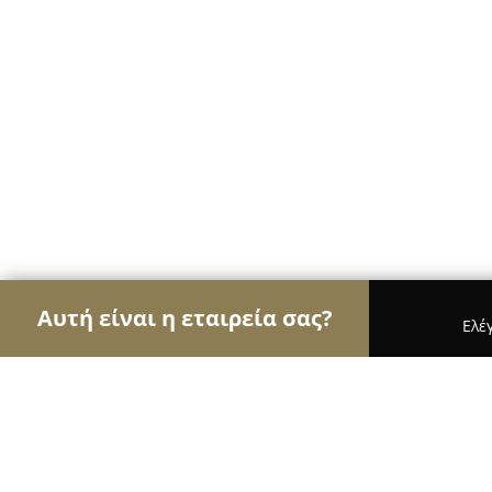
Αυτή είναι η εταιρεία σας?
Ελέ
Αετοί των ασφαλιστικών
Ασφαλιστικά Γραφεία, 
NGN AUTOPROTECT HELLAS ΜΕΣΙΤΕΣ ΑΣΦΑΛΙΣΕ