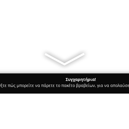
Συγχαρητήρια!
γξτε πώς μπορείτε να πάρετε το πακέτο βραβείων, για να απολαύσε
Ασφαλιστικοί Σύμβουλοι, Ασφαλιστικές Υπηρεσίες - Καλλιθέα
ΩΝ Ι.Κ.Ε.