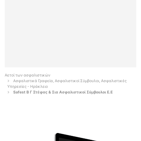
Αετοί των ασφαλιστικών
Ασφαλιστικά Γραφεία, Ασφαλιστικοί Σύμβουλοι, Ασφαλιστικές
Υπηρεσίες - Ηράκλειο
Safest Β Γ Στέφας & Σια Ασφαλιστικοί Σύμβουλοι Ε.Ε