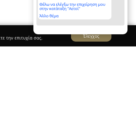
Θέλω να ελέγξω την επιχείρηση μου
στην κατάταξη "Αετοί"
Άλλο θέμα
Έλεγχος
τε την επιτυχία σας.
X Insurance Agents S.A.
αποτελεί σταθερή δύναμη στον κλάδο των
 Ελλάδα από το 1997, προσφέροντας
διώτες και επιχειρηματικούς πελάτες. Η εταιρεία
ντύπα Μαρίνου 42 στην Πυλαία Θεσσαλονίκης και
μα ασφαλιστικών προϊόντων, όπως καλύψεις
οικίας, καθώς και εξειδικευμένα πακέτα για