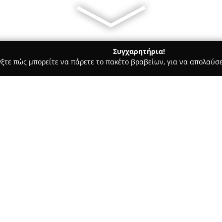
Συγχαρητήρια!
γξτε πώς μπορείτε να πάρετε το πακέτο βραβείων, για να απολαύσε
 Ασφαλιστικοί Σύμβουλοι, Ασφαλιστικές Υπηρεσίες - Θερμη
ANA
Σχετικά με την εταιρεία:
Η
ANAX Insurance Agents S.A.
ασφαλιστικών υπηρεσιών στην
εξατομικευμένες λύσεις προς ι
έχει την έδρα της στην οδό Α
Δείτε περισσότερα >>
καλύπτει ένα εκτεταμένο φάσ
ζωής, υγείας, αυτοκινήτου, κατ