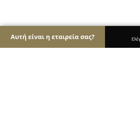
Αυτή είναι η εταιρεία σας?
Ελέ
Αετοί των ασφαλιστικών
Ασφαλιστικά Γραφεία,
ANAX Insurance Agents S.A.
9.2
(40)