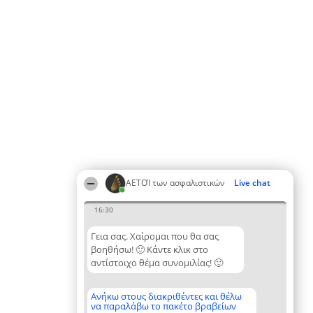
ΑΕΤΟΊ των ασφαλιστικών
Live chat
16:30
Γεια σας. Χαίρομαι που θα σας
βοηθήσω! 🙂 Κάντε κλικ στο
αντίστοιχο θέμα συνομιλίας! 🙂
Ανήκω στους διακριθέντες και θέλω
να παραλάβω το πακέτο βραβείων